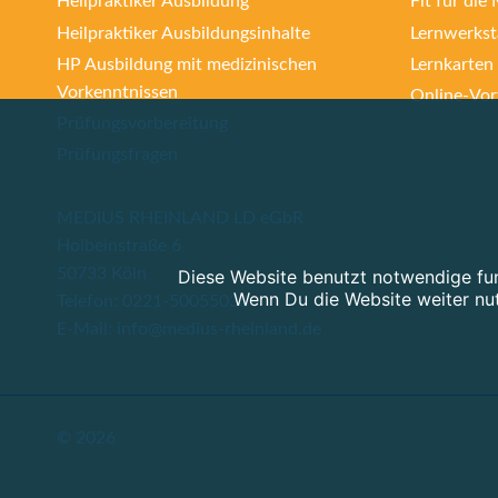
Heilpraktiker Ausbildung
Fit für die
Heilpraktiker Ausbildungsinhalte
Lernwerkst
HP Ausbildung mit medizinischen
Lernkarten
Vorkenntnissen
Online-Vort
Prüfungsvorbereitung
Prüfungsfragen
MEDIUS RHEINLAND LD eGbR
Holbeinstraße 6
50733 Köln
Diese Website benutzt notwendige fu
Wenn Du die Website weiter nu
Telefon: 0221-50055031
E-Mail: info@medius-rheinland.de
© 2026