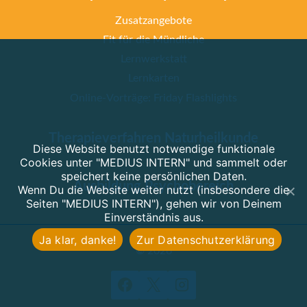
Zusatzangebote
Fit für die Mündliche
Lernwerkstatt
Lernkarten
Online-Vorträge: Friday Flashlights
Therapieverfahren Naturheilkunde
Diese Website benutzt notwendige funktionale
Cookies unter "MEDIUS INTERN" und sammelt oder
speichert keine persönlichen Daten.
Ausbildung Psychobereich
Wenn Du die Website weiter nutzt (insbesondere die
Seiten "MEDIUS INTERN"), gehen wir von Deinem
Einverständnis aus.
Ja klar, danke!
Zur Datenschutzerklärung
© 2026