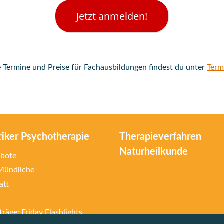
Jetzt anmelden!
e Termine und Preise für Fachausbildungen findest du unter
Term
tiker Psychotherapie
Therapieverfahren
Naturheilkunde
ebote
 Mündliche
att
räge: Friday Flashlights