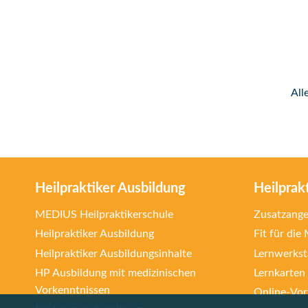
All
Heilpraktiker Ausbildung
Heilprak
MEDIUS Heilpraktikerschule
Zusatzang
Heilpraktiker Ausbildung
Fit für die
Heilpraktiker Ausbildungsinhalte
Lernwerkst
HP Ausbildung mit medizinischen
Lernkarten
Vorkenntnissen
Online-Vort