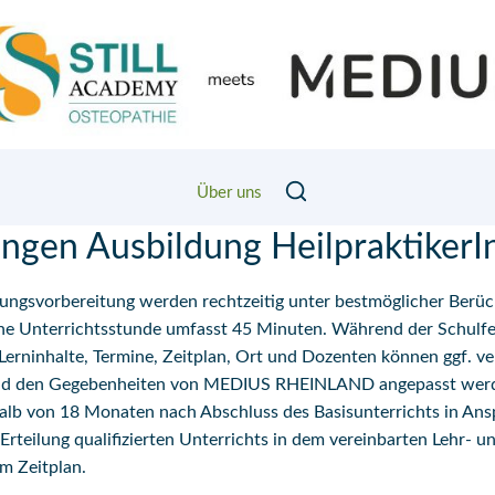
Über uns
ngen Ausbildung HeilpraktikerI
fungsvorbereitung werden rechtzeitig unter bestmöglicher Berüc
ine Unterrichtsstunde umfasst 45 Minuten. Während der Schulfe
t. Lerninhalte, Termine, Zeitplan, Ort und Dozenten können ggf. 
nd den Gegebenheiten von MEDIUS RHEINLAND angepasst werde
halb von 18 Monaten nach Abschluss des Basisunterrichts in A
Erteilung qualifizierten Unterrichts in dem vereinbarten Lehr-
m Zeitplan.