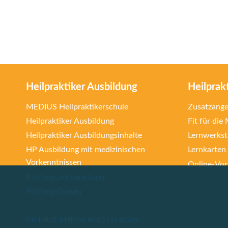
Heilpraktiker Ausbildung
Heilprak
MEDIUS Heilpraktikerschule
Zusatzang
Heilpraktiker Ausbildung
Fit für die
Heilpraktiker Ausbildungsinhalte
Lernwerkst
HP Ausbildung mit medizinischen
Lernkarten
Vorkenntnissen
Online-Vort
Prüfungsvorbereitung
Prüfungsfragen
MEDIUS RHEINLAND LD eGbR