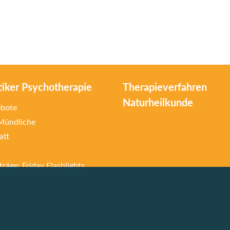
tiker Psychotherapie
Therapieverfahren
Naturheilkunde
ebote
 Mündliche
att
räge: Friday Flashlights