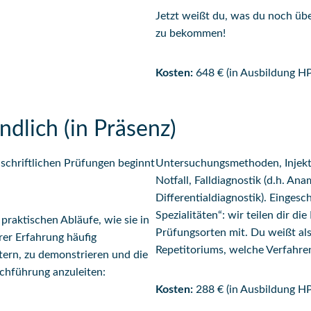
Jetzt weißt du, was du noch übe
zu bekommen!
Kosten:
648 € (in Ausbildung HP 
dlich (in Präsenz)
schriftlichen Prüfungen beginnt
Untersuchungsmethoden, Injekt
Notfall, Falldiagnostik (d.h. An
Differentialdiagnostik). Eingesc
Spezialitäten“: wir teilen dir di
praktischen Abläufe, wie sie in
Prüfungsorten mit. Du weißt al
er Erfahrung häufig
Repetitoriums, welche Verfahre
ern, zu demonstrieren und die
chführung anzuleiten:
Kosten:
288 € (in Ausbildung HP 