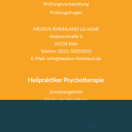
Prüfungsvorbereitung
Prüfungsfragen
MEDIUS RHEINLAND LD eGbR
Holbeinstraße 6
50733 Köln
Telefon: 0221-50055031
E-Mail: info@medius-rheinland.de
Heilpraktiker Psychotherapie
Zusatzangebote
Fit für die Mündliche
Lernwerkstatt
Lernkarten
Online-Vorträge: Friday Flashlights