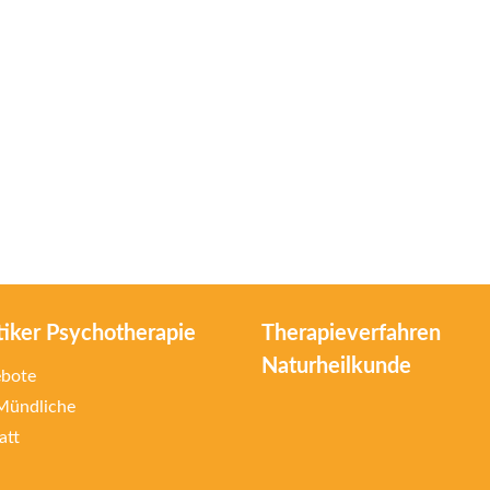
tiker Psychotherapie
Therapieverfahren
Naturheilkunde
ebote
 Mündliche
att